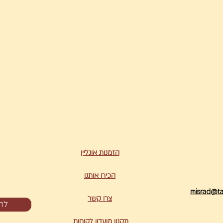
הזמנות אונל
יין
הכירו אותנו
misrad@tam
צרו קשר
להז
תקנון מועדון לקוחות