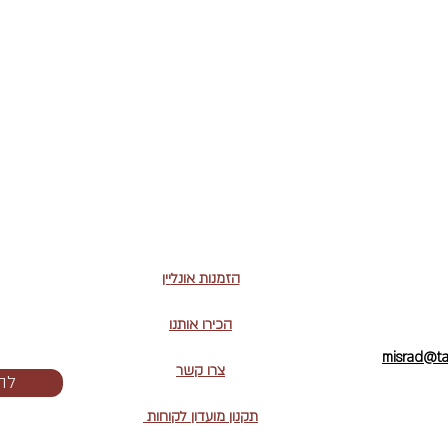
הזמנות אונל
יין
הכירו אותנו
misrad@tam
צרו קשר
להז
תקנון מועדון לקוחות