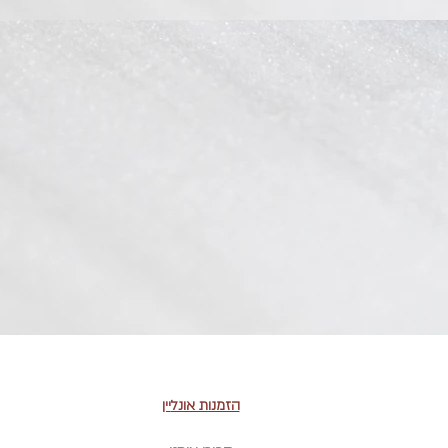
הזמנות אונל
יין