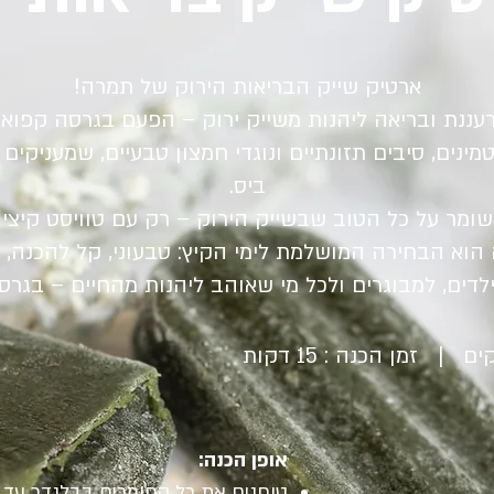
ארטיק שייק הבריאות הירוק של תמרה!
עננת ובריאה ליהנות משייק ירוק – הפעם בגרסה קפוא
מינים, סיבים תזונתיים ונוגדי חמצון טבעיים, שמעניקים
ביס.
מר על כל הטוב שבשייק הירוק – רק עם טוויסט קיצי ו
הוא הבחירה המושלמת לימי הקיץ: טבעוני, קל להכנה, 
ילדים, למבוגרים ולכל מי שאוהב ליהנות מהחיים – בגרס
אופן הכנה:
טוחנים את כל החומרים בבלנדר עד