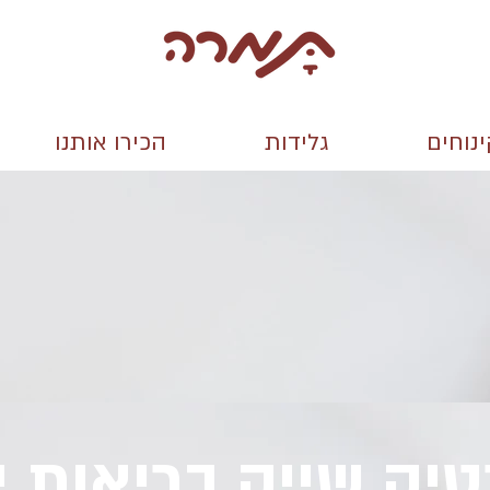
נוחים
גלידות
הכירו אותנו
יק שייק בריאות י