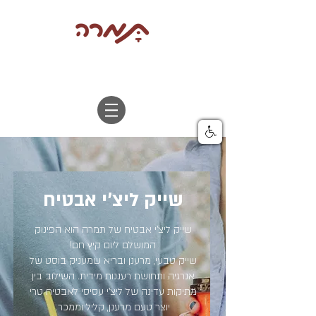
שייק ליצ'י אבטיח
שייק ליצ’י אבטיח של תמרה הוא הפינוק
המושלם ליום קיץ חם!
שייק טבעי, מרענן ובריא שמעניק בוסט של
אנרגיה ותחושת רעננות מידית. השילוב בין
מתיקות עדינה של ליצ’י עסיסי לאבטיח טרי
יוצר טעם מרענן, קליל וממכר.