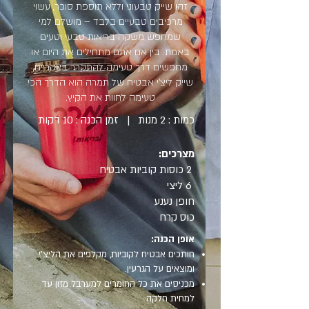
זהו שייק טבעוני וללא תוספת סוכר, עשוי
מרכיבים טבעיים בלבד – מושלם למי
שמחפש משקה בריאות טבעי וטעים
באמת. בין אם אתם מתחילים את היום או
מחפשים דרך טעימה להתקרר בצהריים,
שייק ליצ’י אבטיח של תמרה הוא הדרך הכי
טעימה לחוות את הקיץ.
כמות : 2 מנות | זמן הכנה : 10 דקות
מצרכים:
2 כוסות קוביות אבטיח
6 ליצי
חופן נענע
כוס קרח
אופן הכנה:
חותכים אבטיח לקוביות, מקלפים את הליצ'י
ומוצאים על הגרעין.
מכניסים את כל החומרים למערבל מזון עד
למחית חלקה