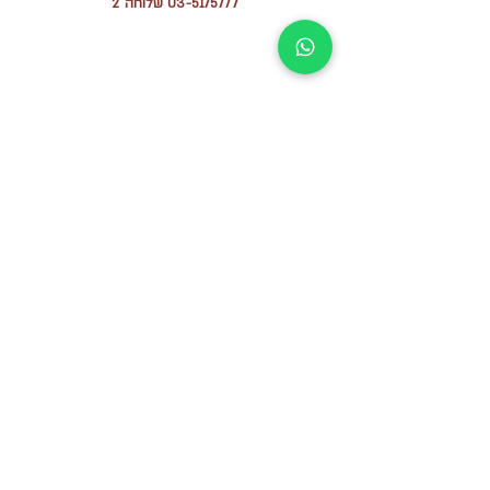
03-5175777
שלוחה 2
מדיניות פרטיות
הצהרת נגישות
הזמנות אונל
יין
הכירו אותנו
צרו קשר
תקנון מועדון לקוחות